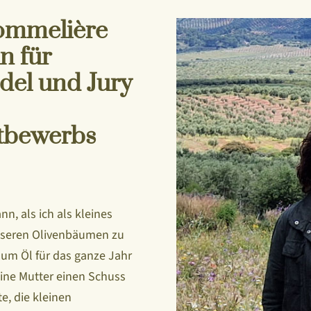
Sommelière
n für
del und Jury
ttbewerbs
n, als ich als kleines
unseren Olivenbäumen zu
 um Öl für das ganze Jahr
eine Mutter einen Schuss
te, die kleinen