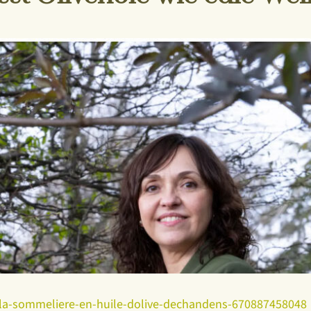
us-la-sommeliere-en-huile-dolive-dechandens-670887458048